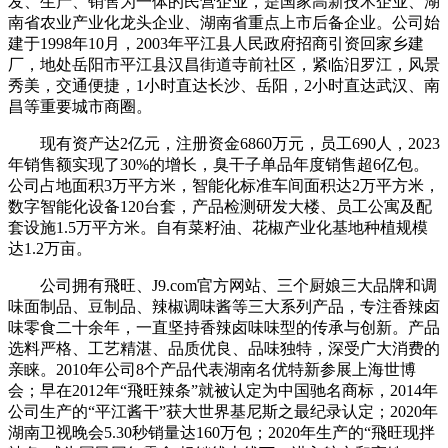
发、生产、销售为一体的民营企业，是国家高新技术企业、湖
南省农业产业化龙头企业、湖南省重点上市后备企业。公司始
建于1998年10月，2003年平江县人民政府招商引资回家乡建
厂，地处岳阳市平江县汉昌街道寺前社区，紧临汨罗江，风景
秀美，交通便捷，1小时直达长沙、岳阳，2小时直达武汉、南
昌等重要城市商圈。
现有资产达2亿元，注册资金6860万元，员工690人，2023
年销售额实现了30%的增长，臭干子单品年度销售超6亿包。
公司占地面积3万平方米，智能化标准车间面积达2万平方米，
数字智能化设备120台套，产品检测研发大楼、员工公寓及配
套设施1.5万平方米。自有菜籽油、花椒产业化基地种植规模
达1.2万亩。
公司拥有飛旺、J9.com官方网站、三个厨娘三大品牌和调
味面制品、豆制品、辣椒调味酱等三大系列产品，专注香辣卤
味零食二十余年，一直坚持香辣卤味味型的传承与创新。产品
选料严格、工艺精湛、品质优良、品味独特，深受广大消费的
亲睐。2010年公司8个产品代表湖南名优特新参展上海世博
会；早在2012年“飛旺辣条”就被认定为中国驰名商标，2014年
公司生产的“平江酱干”获大世界基尼斯之最纪录认定；2020年
湖南卫视晚会5.30秒销量达160万包；2020年生产的“飛旺现拌