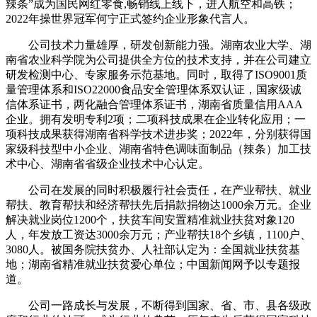
辣条”成为国民网红零食,畅销线上线下，进入航空和高铁；
2022年操世界冠军何宁正式签约企业形象代言人。
公司技术力量雄厚，研发创新能力强。湖南农业大学、湖
南省农业科学院为公司提供全方位的技术支持，并在公司建立
研发检测中心、专家服务示范基地。同时，取得了ISO9001质
量管理体系和ISO22000食品安全管理体系双认证，国家级诚
信体系证书，两化融合管理体系证书，湖南省质量信用AAA
企业。拥有发明专利2项；二项科技成果在企业转化应用；一
项科技成果获得湖南省科学技术进步奖；2022年，分别获得国
家级科技型中小企业、湖南省特色调味面制品（辣条）加工技
术中心、湖南省省级企业技术中心认定。
公司在发展的同时积极履行社会责任，在产业帮扶、就业
帮扶、教育帮扶和经济帮扶先后捐款捐物达1000余万元。企业
解决就业岗位1200个，扶贫车间安置精准就业扶贫对象120
人，年发放工资达3000余万元；产业帮扶18个乡镇，1100户、
3080人。被国务院扶贫办、人社部认定为：全国就业扶贫基
地；湖南省精准就业扶贫爱心单位；中国新闻网予以专题报
道。
公司一路成长与发展，不断得到国家、省、市、县各级政