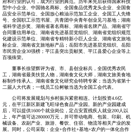
府和行业的认可，成为行业的典范。历年来先后获得国家科技
型中小企业、中国驰名商标、全国食品优秀龙头企业、全国食
品安全示范单位、全国放心粮油示范加工企业、全国工人先锋
号、全国职工示范书屋、共青团中央青年创业见习基地；湖南
省科学进步奖、湖南省著名商标、湖南省名牌产品、湖南省守
合同重信用单位、湖南省先进基层党组织、湖南省党组织规范
化建设示范单位、湖南省专精特新小巨人企业、湖南省文旅地
标企业、湖南省文旅地标产品；岳阳市先进基层党组织、岳阳
市民营企业30强榜；平江县突出贡献奖、平江县爱心企业等上
百项殊荣。
董事长徐望辉评为省、市、县创业标兵，全国优秀农民
工，湖南省最美扶贫人物，湖南食文化大师，湖南文旅美食地
标制作传承人、湖南省食文化研究会特聘专家；当选为省第十
二届人大代表；一线员工位树敏当选为全国工会代表。
公司将发展规划与乡村振兴紧密相连。计划投资4.6亿
元，在平江新区新建飞旺绿色食品产业园。新的产业园建成
后，可以提供1600个就业岗位，定点安置残疾人就业200人以
上，年产值可达280000万元，并可带动电商、包装、印刷、机
械设备、农副产业、旅游、餐饮、住宿、物流等相关产业的发
展。同时，公司采取：企业+合作社+基地+农户的一体化合作